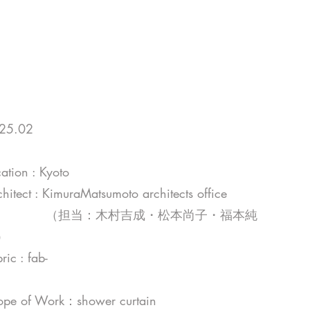
25.02
ation : Kyoto
hitect : KimuraMatsumoto architects office
担当：木村吉成・松本尚子・福本純
）
ric : fab-
ope of Work：shower curtain