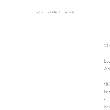
work
contact
about
20
Loc
Arc
（
也
Fab
-
Sc