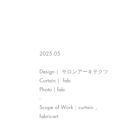
2025.05
Design｜ サロンアーキテクツ
Curtain｜ fab-
Photo｜fab-
-
Scope of Work：curtain ,
fabricart